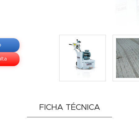
o
lta
FICHA TÉCNICA
o