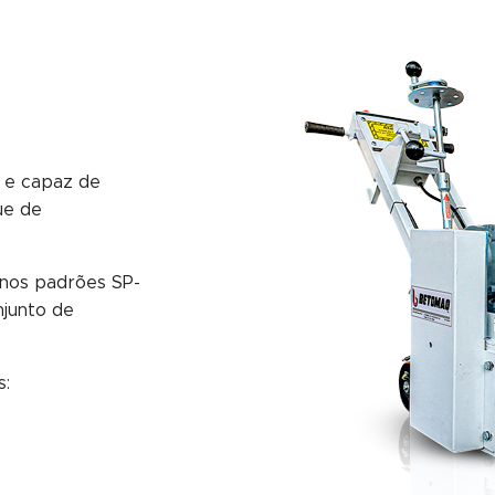
0
a e capaz de
ue de
nos padrões SP-
njunto de
s: